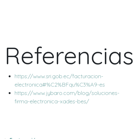
Referencias
https://www.sri.gob.ec/facturacion-
electronica#%C2%BFqu%C3%A9-es
https://www.jybaro.com/blog/soluciones-
firma-electronica-xades-bes/