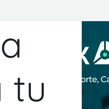
ica efactERP
Software ERP OdooERP
Escuela Odoo e
ta
 tu