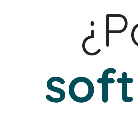
¿P
sof