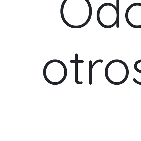
Odo
otro