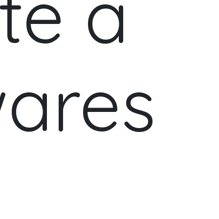
te a
wares