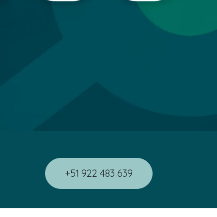
​​​​​​​​​​​​+​​51​ ​9​22​ ​4​8​3​ ​6​39