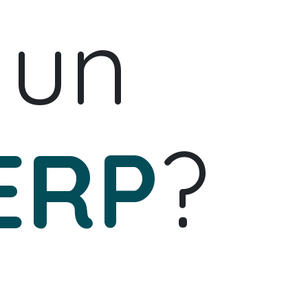
 un
ERP
?