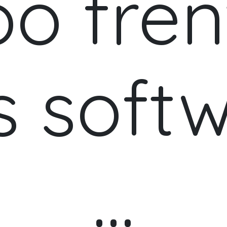
o fren
s soft
...