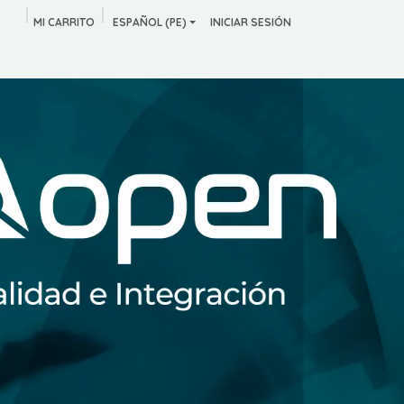
MI CARRITO
ESPAÑOL (PE)
INICIAR SESIÓN
n Español
Productos
Software De Gestion Academica