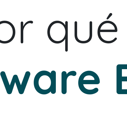
or qué
tware 