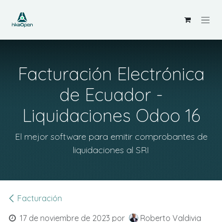
Ir al contenido
Facturación Electrónica
de Ecuador -
Liquidaciones Odoo 16
El mejor software para emitir comprobantes de
liquidaciones al SRI
Facturación
17 de noviembre de 2023
por
Roberto Valdivia