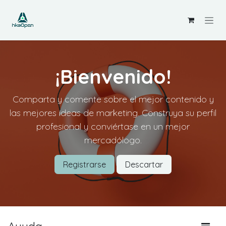
Ir al contenido
¡Bienvenido!
Comparta y comente sobre el mejor contenido y
las mejores ideas de marketing. Construya su perfil
profesional y conviértase en un mejor
mercadólogo.
Registrarse
Descartar